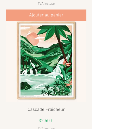
TVA Incluse
Ajouter au panier
Cascade Fraîcheur
Prix
32,50 €
TVA Incluse