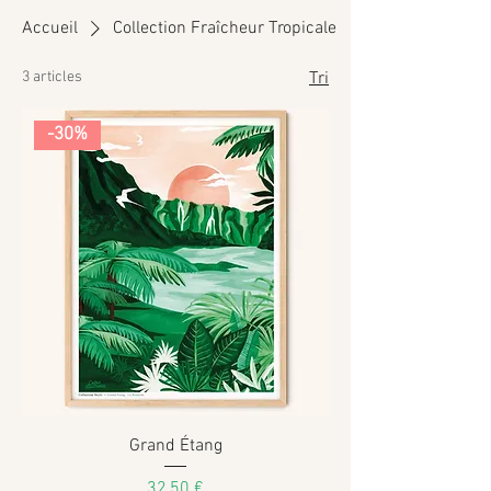
Accueil
Collection Fraîcheur Tropicale
3 articles
Tri
-30%
Grand Étang
Prix
32,50 €