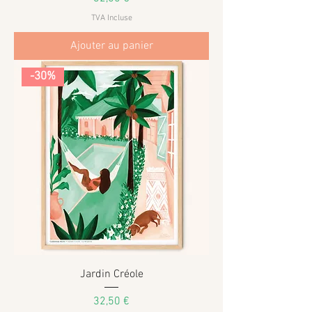
TVA Incluse
Ajouter au panier
-30%
Jardin Créole
Prix
32,50 €