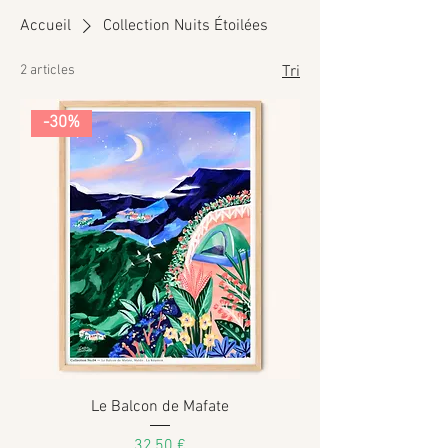
Accueil
Collection Nuits Étoilées
2 articles
Tri
-30%
Le Balcon de Mafate
Prix
32,50 €