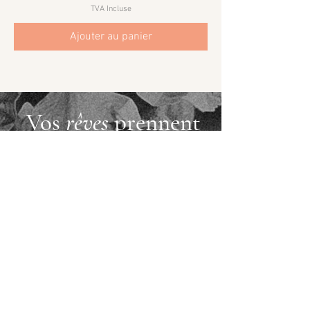
TVA Incluse
Ajouter au panier
Vos
rêves
prennent
forme
VOTRE PROJET
Studio de design et de communication, fondé en
2017 par Charlotte Rosso,
directrice artistique, designer graphique, packaging