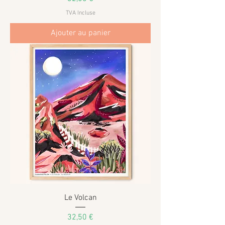
TVA Incluse
Ajouter au panier
Le Volcan
Prix
32,50 €