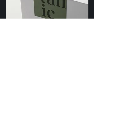
Back
Vos
rêves
prennent
forme
VOTRE PROJET