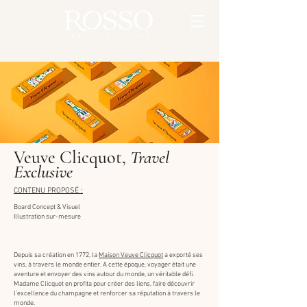
Veuve Clicquot,
Travel
Exclusive
CONTENU PROPOSÉ :
Board Concept & Visuel
Illustration sur-mesure
Depuis sa création en 1772, la
Maison Veuve Clicquot
a exporté ses
vins, à travers le monde entier. A cette époque, voyager était une
aventure et envoyer des vins autour du monde, un véritable défi.
Madame Clicquot en profita pour créer des liens, faire découvrir
l’excellence du champagne et renforcer sa réputation à travers le
monde.