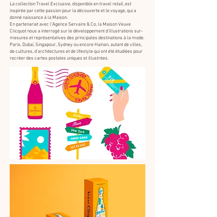
La collection Travel Exclusive, disponible en travel retail, est
inspirée par cette passion pour la découverte et le voyage, qui a
donné naissance à la Maison.
En partenariat avec l’Agence Servaire & Co, la Maison Veuve
Clicquot nous a interrogé sur le développement d’illustrations sur-
mesures et représentatives des principales destinations à la mode.
Paris, Dubaï, Singapour, Sydney ou encore Hainan, autant de villes,
de cultures, d’architectures et de lifestyle qui ont été étudiées pour
recréer des cartes postales uniques et illustrées.