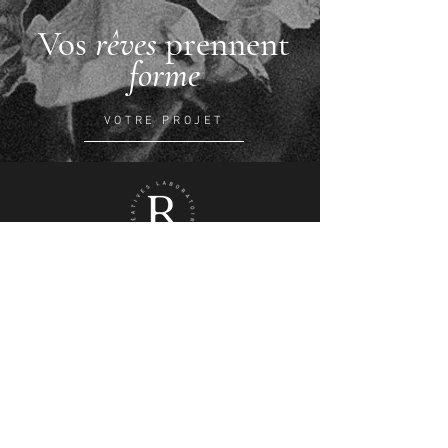
Vos
rêves
prennent
forme
VOTRE PROJET
Studio de design et de communication, fondé en
2017 par Charlotte Rosso,
directrice artistique, designer graphique, packaging
et illustratrice.
Spécialisé dans les secteurs des cosmétiques, du luxe
et de la beauté,
le studio accompagne les marques dans la direction
artistique et créative de leurs projets,
dans la création de territoires d'animations, et
d’identités visuelles singulières.