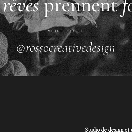
s
rêves
prennent
f
VOTRE PROJET
@rossocreativedesign
Studio de design et