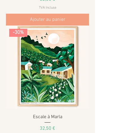
TVA Incluse
Ajouter au panier
-30%
Escale à Marla
Prix
32,50 €