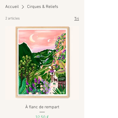
Accueil
Cirques & Reliefs
2 articles
Tri
À flanc de rempart
Prix
32,50 €