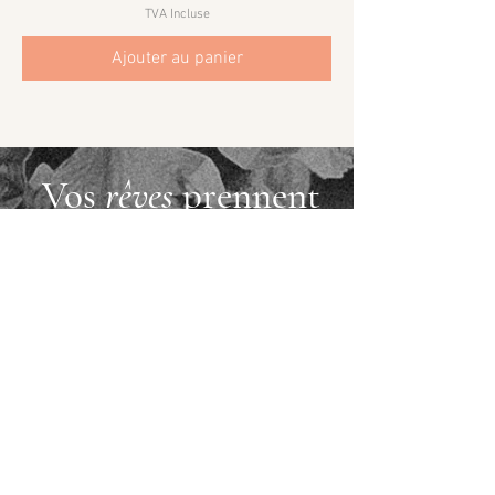
TVA Incluse
Ajouter au panier
Vos
rêves
prennent
forme
VOTRE PROJET
Studio de design et de communication, fondé en
2017 par Charlotte Rosso,
directrice artistique, designer graphique, packaging